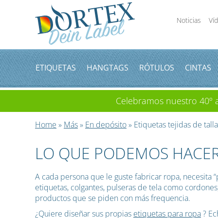
Noticias
Ví
ETIQUETAS
HANGTAGS
RÓTULOS
CINTAS
Celebramos nuestro 40º an
Home
»
Más
»
En depósito
» Etiquetas tejidas de tall
LO QUE PODEMOS HACER
A cada persona que le guste fabricar ropa, necesita 
etiquetas, colgantes, pulseras de tela como cordone
productos que se piden con más frequencia.
¿Quiere diseñar sus propias
etiquetas para ropa
? Ec