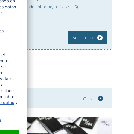
Blanco plateado sobre negro (tallas US)
a partir de
7,
95
€
seleccionar
Cerrar