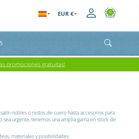
0
EUR €
S
as promociones gratuitas!
satín nobles o restos de cuero hasta accesorios para
ido sea urgente, tenemos una amplia gama en stock de
eas, materiales y posibilidades.