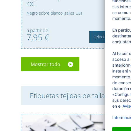
4XL
Negro sobre blanco (tallas US)
a partir de
7,
95
€
seleccionar
Mostrar todo
Etiquetas tejidas de tallas - surti