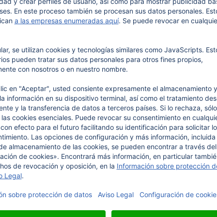
– ONE SIZE, XXS a 4XL
Cinta enrollada con 50 etiquetas de algodón de una
talla para cortar usted mismo
a partir de
7,
95
€
seleccionar
dos