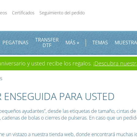
deos
Certificados
Seguimiento del pedido
TRANSFER
PEGATINAS
MÁS »
TEMAS
MUESTRA
DTF
iversario y usted recibe los regalos.
¡Descubra nuestr
as
 ENSEGUIDA PARA USTED
“pequeños ayudantes”, desde las etiquetas de tamaño, cintas de 
s, cadenas de bolas o cierres de pulseras. En caso que un ped
he un vistazo a nuestra tienda web, donde encontrará muchas id