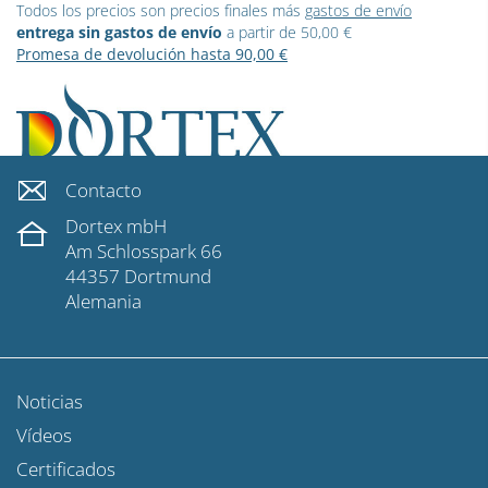
Todos los precios son precios finales más
gastos de envío
entrega sin gastos de envío
a partir de 50,00 €
Promesa de devolución hasta 90,00 €
Contacto
Dortex mbH
Am Schlosspark 66
44357 Dortmund
Alemania
Noticias
Vídeos
Certificados