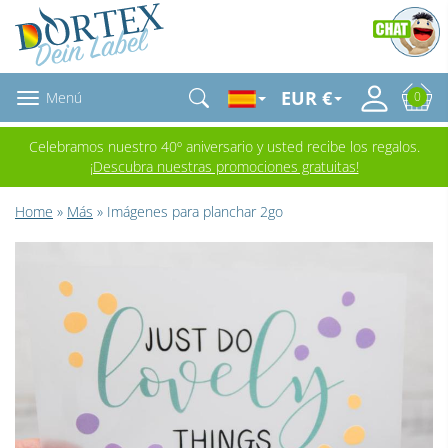
EUR €
Menú
0
Celebramos nuestro 40º aniversario y usted recibe los regalos.
¡Descubra nuestras promociones gratuitas!
Home
»
Más
» Imágenes para planchar 2go