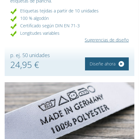
etiquetas de plancha.
Etiquetas tejidas a partir de 10 unidades
100 % algodón
Certificado según DIN EN 71-3
Longitudes variables
Sugerencias de diseño
p. ej. 50 unidades
24,95 €
Diseñe ahora