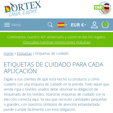
EUR €
Menú
0
Celebramos nuestro 40º aniversario y usted recibe los regalos.
¡Descubra nuestras promociones gratuitas!
Home
»
Etiquetas
» Etiquetas de cuidado
ETIQUETAS DE CUIDADO PARA CADA
APLICACIÓN
Dígale a sus clientes de qué está hecho su producto y cómo
cuidarlo con una etiqueta de cuidado en la prenda. Todo aquel que
venda ropa o textiles usados debe observar la obligación de
etiquetado de los textiles. Nuestras etiquetas de cuidado son la
elección correcta aquí. Ya sea que necesite cantidades pequeñas
o grandes, con nuestros símbolos de atención estandarizada
puede cumplir fácilmente con esta obligación.