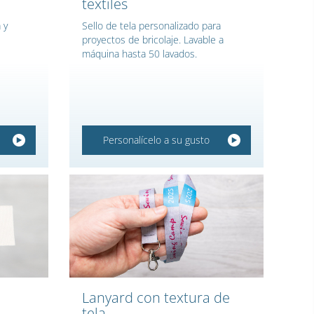
textiles
 y
Sello de tela personalizado para
proyectos de bricolaje. Lavable a
máquina hasta 50 lavados.
Personalícelo a su gusto
Lanyard con textura de
tela