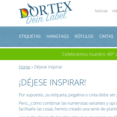
Noticias
Ví
ETIQUETAS
HANGTAGS
RÓTULOS
CINTAS
Celebramos nuestro 40º an
Home
» Déjese inspirar
¡DÉJESE INSPIRAR!
Por supuesto, ¡su etiqueta, pegatina o cinta debe ser 
Pero, ¿cómo combinar las numerosas variantes y opci
facilitarle las cosas, hemos creado una serie de plant