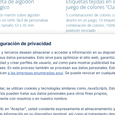
eta de algodón
Etiquetas tejidas en e
gico
juego de colores "Cla
ón marrón sobre algodón
5 combinaciones de colores c
 sin teñir, fácil de personalizar
diseño en un juego, 10 etique
a, tamaño 53 x 35 mm
combinación de colores, 100%
poliéster reciclado
sonalícelo a su gusto
Personalícelo a su gusto
etas de latón, para
Etiquetas de algodó