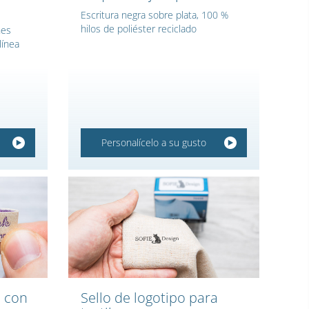
Escritura negra sobre plata, 100 %
hilos de poliéster reciclado
nes
línea
Personalícelo a su gusto
n con
Sello de logotipo para