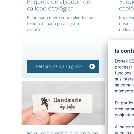
Etiqueta de algodón de
Etiqu
calidad ecológica
ecoló
Estampado negro sobre algodón sin
Impresi
teñir, adecuado para juguetes
orgánico
infantiles
en líne
Personalícelo a su gusto
Per
Etiqueta hecha a mano en
Etiqu