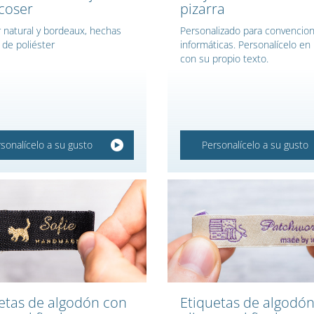
coser
pizarra
r natural y bordeaux, hechas
Personalizado para convencio
 de poliéster
informáticas. Personalícelo en 
con su propio texto.
sonalícelo a su gusto
Personalícelo a su gusto
etas de algodón con
Etiquetas de algodó