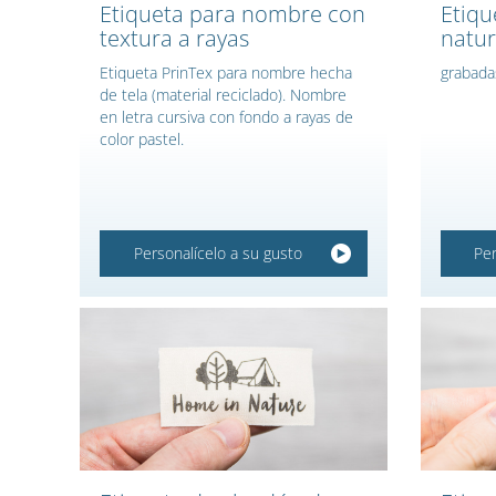
Etiqueta para nombre con
Etiqu
textura a rayas
natur
Etiqueta PrinTex para nombre hecha
grabada
de tela (material reciclado). Nombre
en letra cursiva con fondo a rayas de
color pastel.
Personalícelo a su gusto
Per