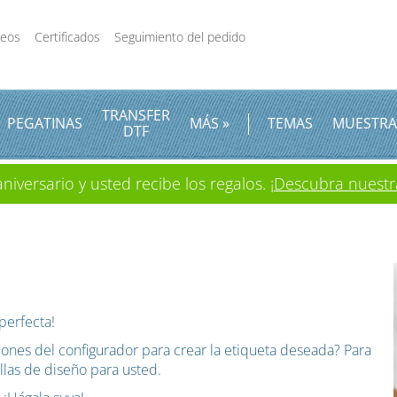
deos
Certificados
Seguimiento del pedido
TRANSFER
PEGATINAS
MÁS »
TEMAS
MUESTRA
DTF
iversario y usted recibe los regalos.
¡Descubra nuestr
perfecta!
ones del configurador para crear la etiqueta deseada? Para
illas de diseño para usted.