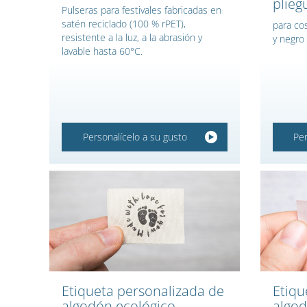
pliegu
Pulseras para festivales fabricadas en
satén reciclado (100 % rPET),
para cos
resistente a la luz, a la abrasión y
y negro
lavable hasta 60°C.
Personalícelo a su gusto
Per
Etiqueta personalizada de
Etiqu
algodón ecológico
algo