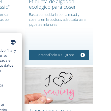
l
Etiqueta de algodón
ssic"
ecológico para coser
on su
Basta con doblarla por la mitad y
tas por
coserla en la costura, adecuada para
juguetes infantiles
Personalícelo a su gusto
n
Transferencia para