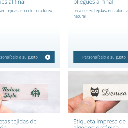
es al final
pliegues al final
er, tejidas, en color oro lúrex
para coser, tejidas, en color lila
natural
sonalícelo a su gusto
Personalícelo a su gusto
etas tejidas de
Etiqueta impresa de
dón
algodón orgánico