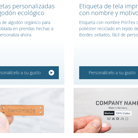
etas personalizadas
Etiqueta de tela imp
godón ecológico
con nombre y motiv
a de algodón orgánico para
Etiqueta con nombre PrinTex 
oblada en prendas hechas a
poliéster reciclado en tejido de
ersonaliza ahora.
Bordes sellados, fácil de perso
sonalícelo a su gusto
Personalícelo a su gusto