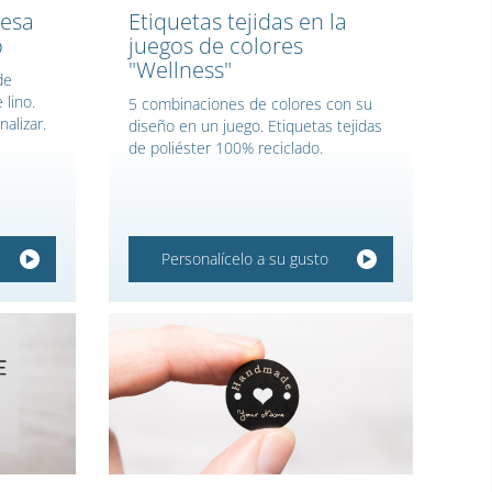
resa
Etiquetas tejidas en la
o
juegos de colores
"Wellness"
de
 lino.
5 combinaciones de colores con su
nalizar.
diseño en un juego. Etiquetas tejidas
de poliéster 100% reciclado.
Personalícelo a su gusto