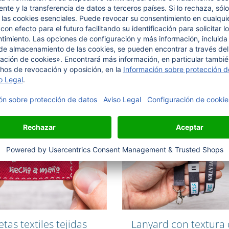
tejido en el juego de
colores "Brillantes"
s con láser, en metal
Etiqueta de algodón puro, teji
individualmente con su diseño.
10 mm, con texto en color lúr
plata.
sonalícelo a su gusto
Personalícelo a su gusto
etas textiles tejidas
Lanyard con textura