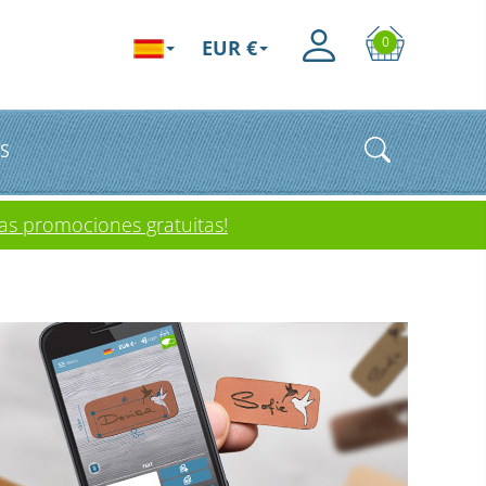
0
EUR €
S
as promociones gratuitas!