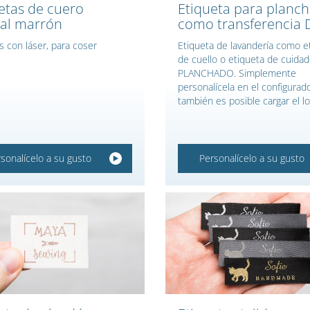
etas de cuero
Etiqueta para planch
al marrón
como transferencia 
s con láser, para coser
Etiqueta de lavandería como e
de cuello o etiqueta de cuida
PLANCHADO. Simplemente
personalícela en el configurado
también es posible cargar el lo
sonalícelo a su gusto
Personalícelo a su gusto