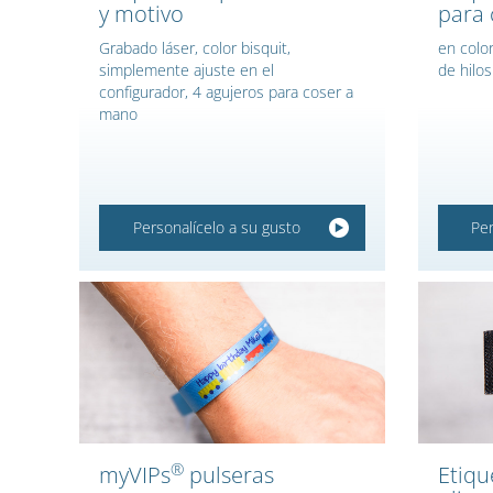
y motivo
para 
Grabado láser, color bisquit,
en colo
simplemente ajuste en el
de hilos
configurador, 4 agujeros para coser a
mano
Personalícelo a su gusto
Per
®
myVIPs
pulseras
Etiqu