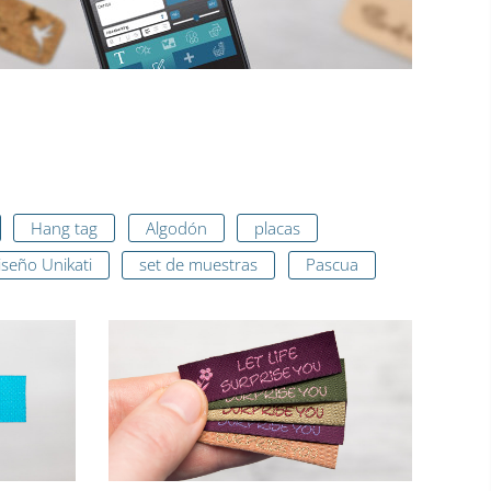
Hang tag
Algodón
placas
iseño Unikati
set de muestras
Pascua