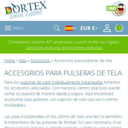
EUR €
Menú
0
Celebramos nuestro 40º aniversario y usted recibe los regalos.
¡Descubra nuestras promociones gratuitas!
Home
»
Más
»
Accesorios
» Accesorios para pulseras de tela
ACCESORIOS PARA PULSERAS DE TELA
Para sus
pulseras de satín individualmente estampadas
tenemos
los accesorios adecuados. Con nuestros cierres prácticos puede
cerrar su pulsera de manera rápida y segura. Aquí encontrará
accesorios para pulseras con sujeción de solo una vez o cierres
reutilizables.
Las púas incorporadas en los cierres de solo una vez no permiten
la transmisíon de las pulseras de festival. En caso necesario, si se
desea sacar la pulsera, la opción correcta a elegir es con nuestros