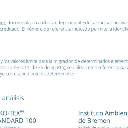
men
documenta un análisis independiente de sustancias nociva
 acreditado. El número de referencia indicado permite la identif
 los valores límite para la migración de determinados elemento
o 1205/2011, de 26 de agosto), se utiliza como referencia para 
ayo correspondiente es determinante.
 análisis
®
KO-TEX
Instituto Ambien
ANDARD 100
de Bremen
tuto Hohenstein
Instituto de pruebas independi