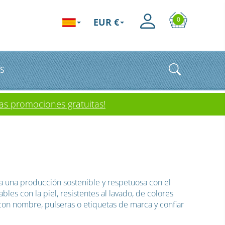
0
EUR €
S
as promociones gratuitas!
a una producción sostenible y respetuosa con el
es con la piel, resistentes al lavado, de colores
 con nombre, pulseras o etiquetas de marca y confiar