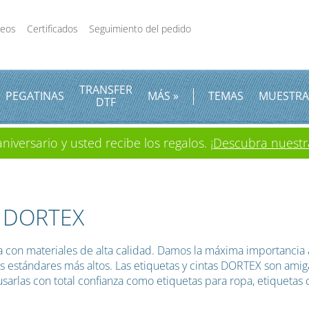
deos
Certificados
Seguimiento del pedido
TRANSFER
PEGATINAS
MÁS »
TEMAS
MUESTRA
DTF
iversario y usted recibe los regalos.
¡Descubra nuestr
E DORTEX
con materiales de alta calidad. Damos la máxima importancia 
estándares más altos. Las etiquetas y cintas DORTEX son amigabl
usarlas con total confianza como etiquetas para ropa, etiquetas