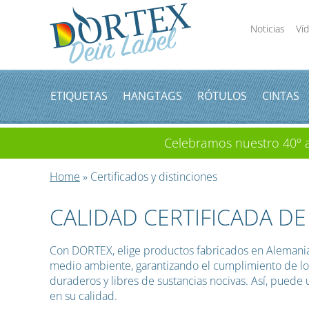
Noticias
Ví
ETIQUETAS
HANGTAGS
RÓTULOS
CINTAS
Celebramos nuestro 40º an
Home
» Certificados y distinciones
CALIDAD CERTIFICADA D
Con DORTEX, elige productos fabricados en Alemania 
medio ambiente, garantizando el cumplimiento de los 
duraderos y libres de sustancias nocivas. Así, puede 
en su calidad.