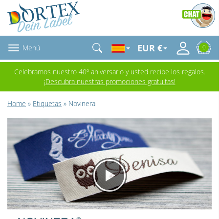
EUR €
Menú
0
Celebramos nuestro 40º aniversario y usted recibe los regalos.
¡Descubra nuestras promociones gratuitas!
Home
»
Etiquetas
» Novinera