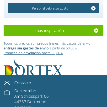
Personalícelo a su gusto
más inspiración
Todos los precios son precios finales más
gastos de envío
entrega sin gastos de envío
a partir de 50,00 €
Promesa de devolución hasta 90,00 €
Contacto
Dortex mbH
Am Schlosspark 66
44357 Dortmund