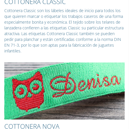
COTTONERA CLASSIC
Cottonera Classic son los lábeles ideales de inicio para todos los
que quieren marcar o etiquetar los trabajos caseros de una forma
especialmente bonita y económica. El tejido sobre los telares de
lanzadera confieren a las etiquetas Classic su particular estructura
atractiva. Las etiquetas Cottonera Classic también se pueden
pedir para planchar y están certificadas conforme a la norma DIN
EN 71-3, por lo que son aptas para la fabricación de juguetes
infantiles.
COTTONERA NOVA