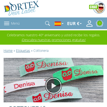
EUR €
Menú
0
Celebramos nuestro 40º aniversario y usted recibe los regalos.
¡Descubra nuestras promociones gratuitas!
Home
»
Etiquetas
» Cottonera