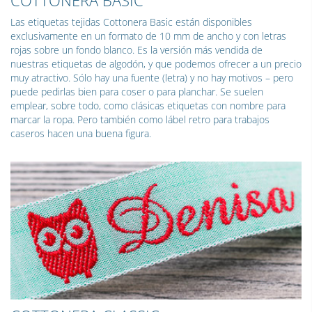
Las etiquetas tejidas Cottonera Basic están disponibles
exclusivamente en un formato de 10 mm de ancho y con letras
rojas sobre un fondo blanco. Es la versión más vendida de
nuestras etiquetas de algodón, y que podemos ofrecer a un precio
muy atractivo. Sólo hay una fuente (letra) y no hay motivos – pero
puede pedirlas bien para coser o para planchar. Se suelen
emplear, sobre todo, como clásicas etiquetas con nombre para
marcar la ropa. Pero también como lábel retro para trabajos
caseros hacen una buena figura.