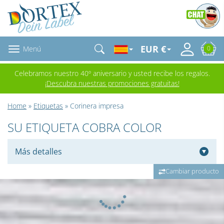
EUR €
Menú
0
Celebramos nuestro 40º aniversario y usted recibe los regalos.
¡Descubra nuestras promociones gratuitas!
Home
»
Etiquetas
» Corinera impresa
SU ETIQUETA COBRA COLOR
Más detalles