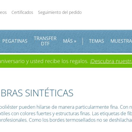
deos
Certificados
Seguimiento del pedido
TRANSFER
PEGATINAS
MÁS »
TEMAS
MUESTRA
DTF
iversario y usted recibe los regalos.
¡Descubra nuestr
IBRAS SINTÉTICAS
de poliéster pueden hilarse de manera particularmente fina. Co
s con colores fuertes y estructuras finas. Las etiquetas de fibra 
s profesionales. Como los bordes termosellados no se deshilach