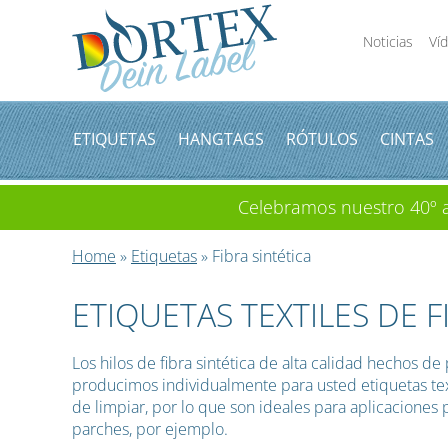
Noticias
Ví
ETIQUETAS
HANGTAGS
RÓTULOS
CINTAS
Celebramos nuestro 40º an
Home
»
Etiquetas
» Fibra sintética
ETIQUETAS TEXTILES DE F
Los hilos de fibra sintética de alta calidad hechos 
producimos individualmente para usted etiquetas textile
de limpiar, por lo que son ideales para aplicacione
parches, por ejemplo.