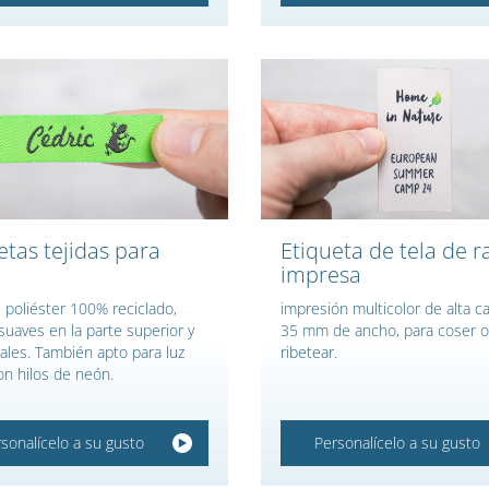
etas tejidas para
Etiqueta de tela de r
impresa
 poliéster 100% reciclado,
impresión multicolor de alta ca
suaves en la parte superior y
35 mm de ancho, para coser o
rales. También apto para luz
ribetear.
on hilos de neón.
sonalícelo a su gusto
Personalícelo a su gusto