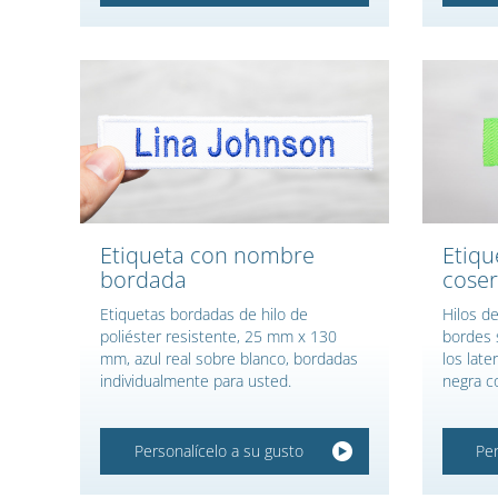
Etiqueta con nombre
Etiqu
bordada
coser
Etiquetas bordadas de hilo de
Hilos de
poliéster resistente, 25 mm x 130
bordes 
mm, azul real sobre blanco, bordadas
los late
individualmente para usted.
negra c
Personalícelo a su gusto
Per