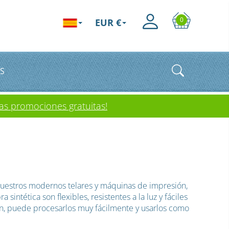
0
EUR €
S
as promociones gratuitas!
n nuestros modernos telares y máquinas de impresión,
sintética son flexibles, resistentes a la luz y fáciles
an, puede procesarlos muy fácilmente y usarlos como