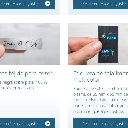
sonalícelo a su gusto
Personalícelo a su gusto
eta tejida para coser
Etiqueta de tela imp
multicolor
a negra sobre plata, 100 %
 poliéster reciclado
Etiqueta de satén con textura
pizarra, de 35 mm x 55 mm de
tamaño, diseño adecuado para
por el centro, para doblar por
o como etiqueta de costura.
sonalícelo a su gusto
Personalícelo a su gusto