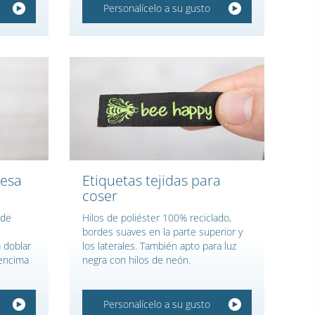
Personalícelo a su gusto
resa
Etiquetas tejidas para
coser
 de
Hilos de poliéster 100% reciclado,
bordes suaves en la parte superior y
 doblar
los laterales. También apto para luz
 encima
negra con hilos de neón.
Personalícelo a su gusto