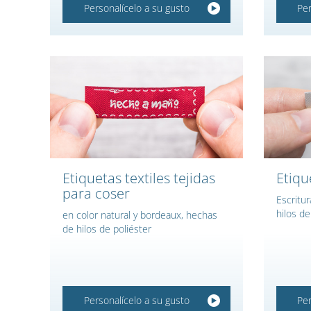
Personalícelo a su gusto
Per
Etiquetas textiles tejidas
Etiqu
para coser
Escritur
hilos de
en color natural y bordeaux, hechas
de hilos de poliéster
Personalícelo a su gusto
Per