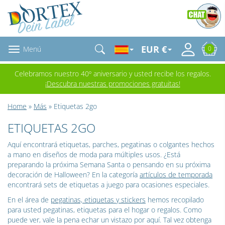
EUR €
Menú
0
Celebramos nuestro 40º aniversario y usted recibe los regalos.
¡Descubra nuestras promociones gratuitas!
Home
»
Más
» Etiquetas 2go
ETIQUETAS 2GO
Aquí encontrará etiquetas, parches, pegatinas o colgantes hechos
a mano en diseños de moda para múltiples usos. ¿Está
preparando la próxima Semana Santa o pensando en su próxima
decoración de Halloween? En la categoría
artículos de temporada
encontrará sets de etiquetas a juego para ocasiones especiales.
En el área de
pegatinas, etiquetas y stickers
hemos recopilado
para usted pegatinas, etiquetas para el hogar o regalos. Como
puede ver, vale la pena echar un vistazo por aquí. Tal vez obtenga