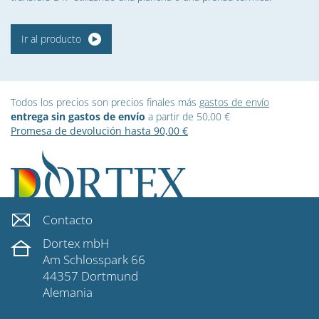
Ir al producto
Todos los precios son precios finales más
gastos de envío
entrega sin gastos de envío
a partir de 50,00 €
Promesa de devolución hasta 90,00 €
Contacto
Dortex mbH
Am Schlosspark 66
44357 Dortmund
Alemania