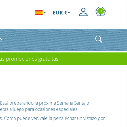
0
EUR €
S
as promociones gratuitas!
 ¿Está preparando la próxima Semana Santa o
etas a juego para ocasiones especiales.
s. Como puede ver, vale la pena echar un vistazo por