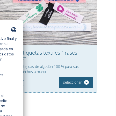
Set de etiquetas textiles "frases
favoritas"
5 etiquetas tejidas de algodón 100 % para sus
proyectos hechos a mano
4,
95
€
seleccionar