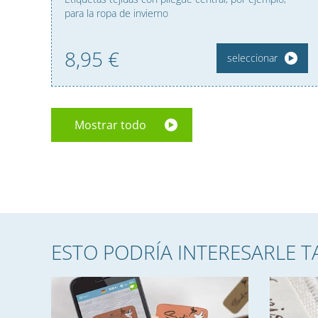
para la ropa de invierno
8,
95
€
seleccionar
Mostrar todo
ESTO PODRÍA INTERESARLE 