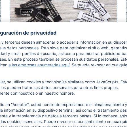
10 etiquetas de algodón tejido
"unedited"
Etiquetas tejidas de algodón con texto "unedited"
7,
95
€
seleccionar