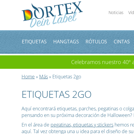
Noticias
Ví
ETIQUETAS
HANGTAGS
RÓTULOS
CINTAS
Celebramos nuestro 40º an
Home
»
Más
» Etiquetas 2go
ETIQUETAS 2GO
Aquí encontrará etiquetas, parches, pegatinas o co
pensando en su próxima decoración de Halloween? E
En el área de
pegatinas, etiquetas y stickers
hemos rec
aquí. Tal vez obtenga una u idea para el diseño de su