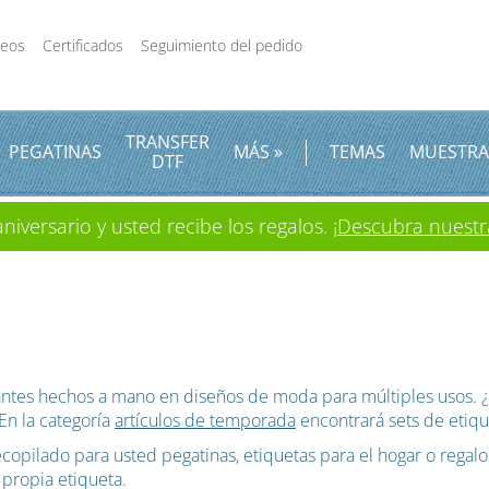
deos
Certificados
Seguimiento del pedido
TRANSFER
PEGATINAS
MÁS »
TEMAS
MUESTRA
DTF
iversario y usted recibe los regalos.
¡Descubra nuestr
lgantes hechos a mano en diseños de moda para múltiples usos.
n la categoría
artículos de temporada
encontrará sets de etiqu
opilado para usted pegatinas, etiquetas para el hogar o regalo
 propia etiqueta.