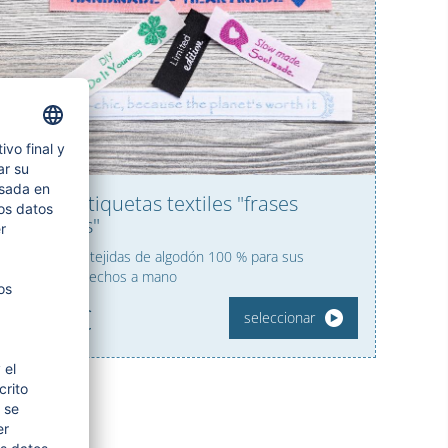
Set de etiquetas textiles "frases
favoritas"
5 etiquetas tejidas de algodón 100 % para sus
proyectos hechos a mano
4,
95
€
seleccionar