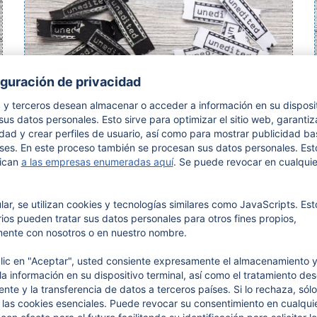
10 etiquetas de algodón tejido
"unedited"
Etiquetas tejidas de algodón con texto "unedited"
7,
95
€
seleccionar