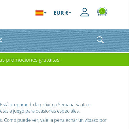
0
EUR €
S
as promociones gratuitas!
 ¿Está preparando la próxima Semana Santa o
etas a juego para ocasiones especiales.
s. Como puede ver, vale la pena echar un vistazo por