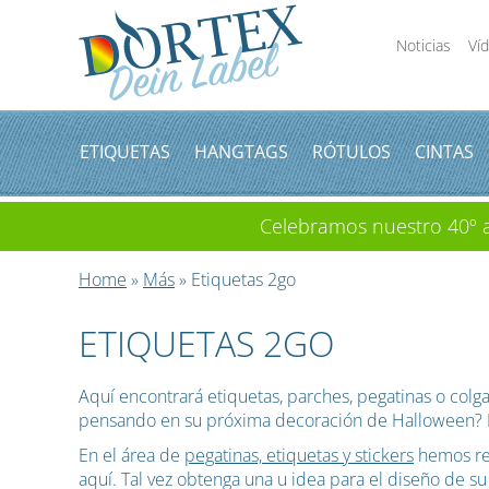
Noticias
Ví
ETIQUETAS
HANGTAGS
RÓTULOS
CINTAS
Celebramos nuestro 40º an
Home
»
Más
» Etiquetas 2go
ETIQUETAS 2GO
Aquí encontrará etiquetas, parches, pegatinas o co
pensando en su próxima decoración de Halloween? E
En el área de
pegatinas, etiquetas y stickers
hemos rec
aquí. Tal vez obtenga una u idea para el diseño de su