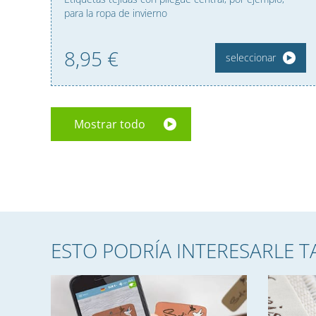
para la ropa de invierno
8,
95
€
seleccionar
Mostrar todo
ESTO PODRÍA INTERESARLE 