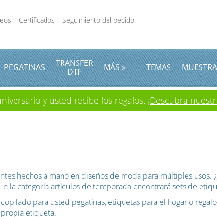
deos
Certificados
Seguimiento del pedido
TRANSFER
PEGATINAS
MÁS »
TEMAS
MUESTRA
DTF
iversario y usted recibe los regalos.
¡Descubra nuestr
lgantes hechos a mano en diseños de moda para múltiples usos.
n la categoría
artículos de temporada
encontrará sets de etiqu
opilado para usted pegatinas, etiquetas para el hogar o regalo
 propia etiqueta.