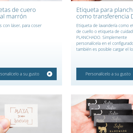
etas de cuero
Etiqueta para planch
al marrón
como transferencia 
s con láser, para coser
Etiqueta de lavandería como e
de cuello o etiqueta de cuida
PLANCHADO. Simplemente
personalícela en el configurado
también es posible cargar el lo
sonalícelo a su gusto
Personalícelo a su gusto