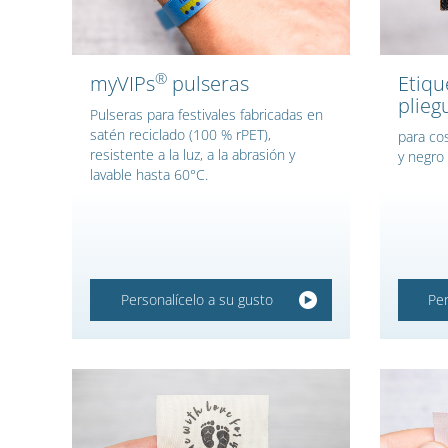
®
myVIPs
pulseras
Etiqu
pliegu
Pulseras para festivales fabricadas en
satén reciclado (100 % rPET),
para cos
resistente a la luz, a la abrasión y
y negro
lavable hasta 60°C.
Personalícelo a su gusto
Per