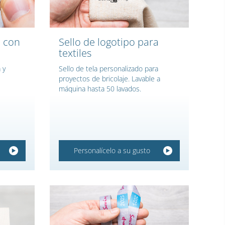
n con
Sello de logotipo para
textiles
 y
Sello de tela personalizado para
proyectos de bricolaje. Lavable a
máquina hasta 50 lavados.
Personalícelo a su gusto