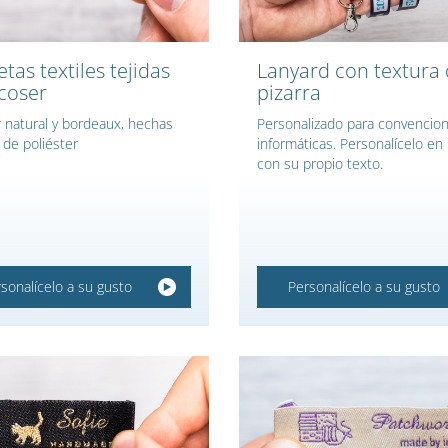
etas textiles tejidas
Lanyard con textura
coser
pizarra
r natural y bordeaux, hechas
Personalizado para convencio
 de poliéster
informáticas. Personalícelo en 
con su propio texto.
sonalícelo a su gusto
Personalícelo a su gusto