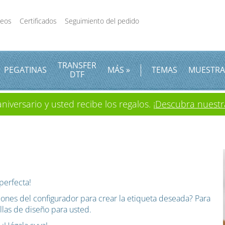
deos
Certificados
Seguimiento del pedido
TRANSFER
PEGATINAS
MÁS »
TEMAS
MUESTRA
DTF
iversario y usted recibe los regalos.
¡Descubra nuestr
perfecta!
ones del configurador para crear la etiqueta deseada? Para
illas de diseño para usted.