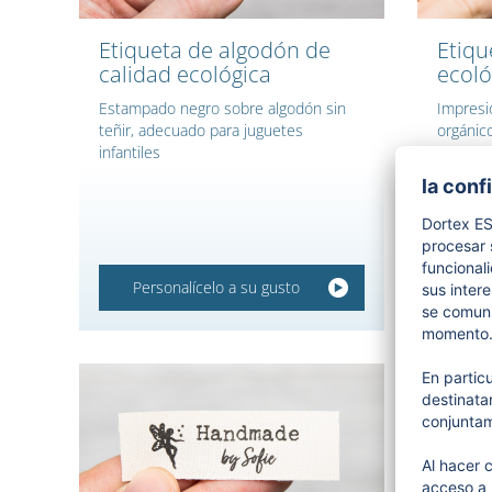
Etiqueta de algodón de
Etiqu
calidad ecológica
ecoló
Estampado negro sobre algodón sin
Impresi
teñir, adecuado para juguetes
orgánico
infantiles
en líne
Personalícelo a su gusto
Per