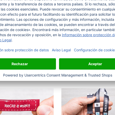
etas de latón, para
Etiquetas de algodó
tejido en el juego de
colores "Brillantes"
s con láser, en metal
Etiqueta de algodón puro, teji
individualmente con su diseño.
10 mm, con texto en color lúr
plata.
sonalícelo a su gusto
Personalícelo a su gusto