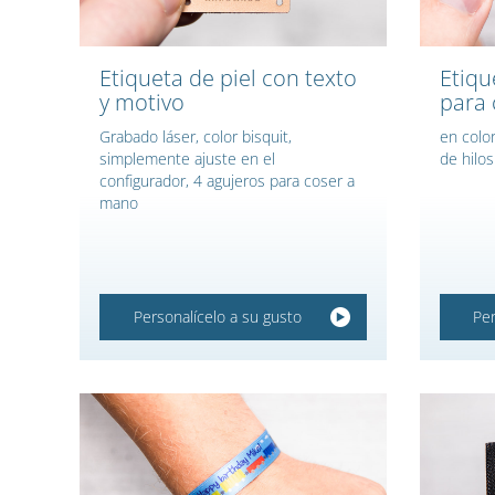
Etiqueta de piel con texto
Etiqu
y motivo
para 
Grabado láser, color bisquit,
en colo
simplemente ajuste en el
de hilos
configurador, 4 agujeros para coser a
mano
Personalícelo a su gusto
Per