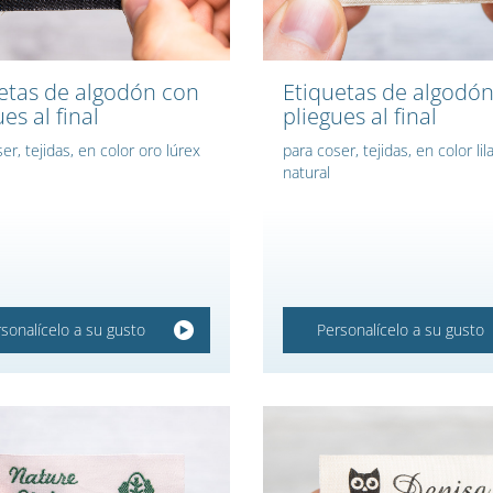
etas de algodón con
Etiquetas de algodó
es al final
pliegues al final
er, tejidas, en color oro lúrex
para coser, tejidas, en color lila
natural
sonalícelo a su gusto
Personalícelo a su gusto