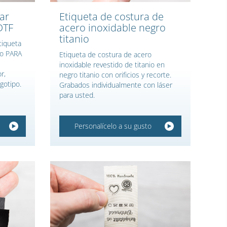
ar
Etiqueta de costura de
DTF
acero inoxidable negro
titanio
tiqueta
do PARA
Etiqueta de costura de acero
inoxidable revestido de titanio en
r,
negro titanio con orificios y recorte.
gotipo.
Grabados individualmente con láser
para usted.
Personalícelo a su gusto