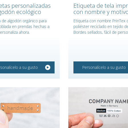
etas personalizadas
Etiqueta de tela imp
godón ecológico
con nombre y motiv
a de algodón orgánico para
Etiqueta con nombre PrinTex 
oblada en prendas hechas a
poliéster reciclado en tejido de
ersonaliza ahora.
Bordes sellados, fácil de perso
sonalícelo a su gusto
Personalícelo a su gusto