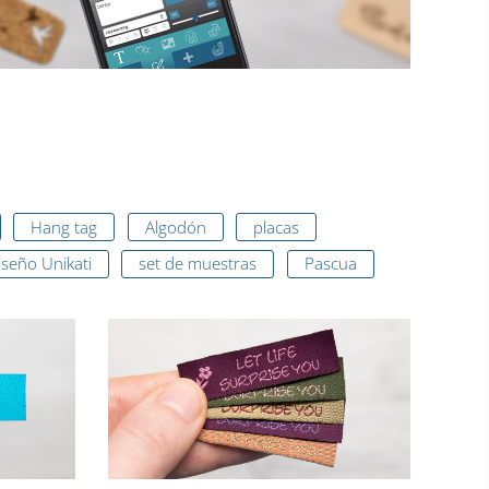
Hang tag
Algodón
placas
iseño Unikati
set de muestras
Pascua