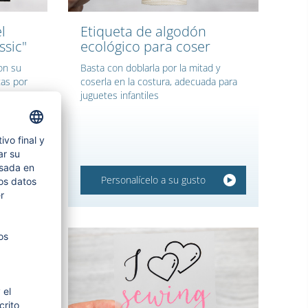
l
Etiqueta de algodón
ssic"
ecológico para coser
on su
Basta con doblarla por la mitad y
tas por
coserla en la costura, adecuada para
juguetes infantiles
Personalícelo a su gusto