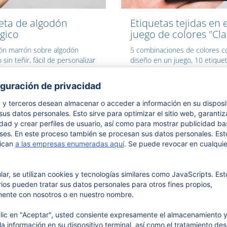
eta de algodón
Etiquetas tejidas en e
gico
juego de colores "Cla
ón marrón sobre algodón
5 combinaciones de colores c
 sin teñir, fácil de personalizar
diseño en un juego, 10 etique
a, tamaño 53 x 35 mm
combinación de colores, 100%
poliéster reciclado
sonalícelo a su gusto
Personalícelo a su gusto