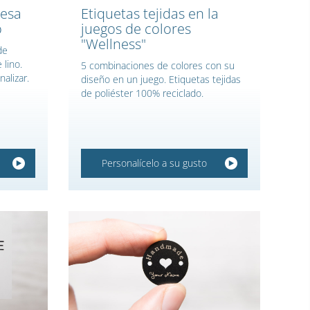
resa
Etiquetas tejidas en la
o
juegos de colores
"Wellness"
de
 lino.
5 combinaciones de colores con su
nalizar.
diseño en un juego. Etiquetas tejidas
de poliéster 100% reciclado.
Personalícelo a su gusto