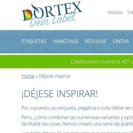
Noticias
Ví
ETIQUETAS
HANGTAGS
RÓTULOS
CINTAS
Celebramos nuestro 40º an
Home
» Déjese inspirar
¡DÉJESE INSPIRAR!
Por supuesto, ¡su etiqueta, pegatina o cinta debe ser 
Pero, ¿cómo combinar las numerosas variantes y opci
facilitarle las cosas, hemos creado una serie de plant