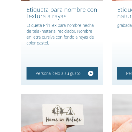
Etiqueta para nombre con
Etiqu
textura a rayas
natur
Etiqueta PrinTex para nombre hecha
grabada
de tela (material reciclado). Nombre
en letra cursiva con fondo a rayas de
color pastel.
Personalícelo a su gusto
Per