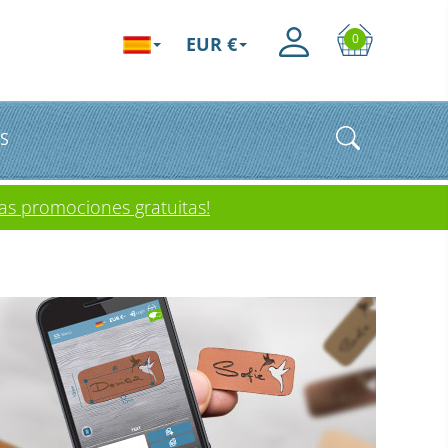
0
EUR €
S
as promociones gratuitas!