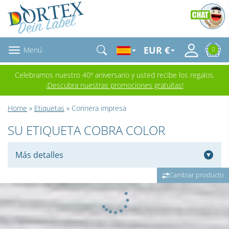
EUR €
Menú
0
Celebramos nuestro 40º aniversario y usted recibe los regalos.
¡Descubra nuestras promociones gratuitas!
Home
»
Etiquetas
» Corinera impresa
SU ETIQUETA COBRA COLOR
Más detalles