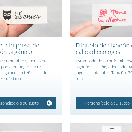
eta impresa de
Etiqueta de algodón
ón orgánico
calidad ecológica
a con nombre y motivo de
Estampado de color frambues
mpresa en negro sobre
algodón sin teñir, adecuado pa
orgánico sin teñir de color
juguetes infantiles. Tamaño: 7
. 70 x 20 mm.
mm
sonalícelo a su gusto
Personalícelo a su gusto