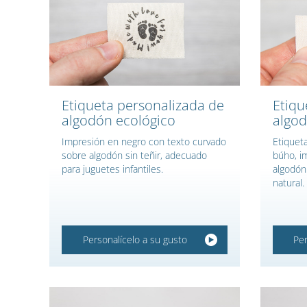
Etiqueta personalizada de
Etiqu
algodón ecológico
algod
Impresión en negro con texto curvado
Etiquet
sobre algodón sin teñir, adecuado
búho, i
para juguetes infantiles.
algodón 
natural
Personalícelo a su gusto
Per