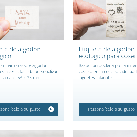
eta de algodón
Etiqueta de algodón
gico
ecológico para coser
ón marrón sobre algodón
Basta con doblarla por la mitad
 sin teñir, fácil de personalizar
coserla en la costura, adecuad
a, tamaño 53 x 35 mm
juguetes infantiles
sonalícelo a su gusto
Personalícelo a su gusto