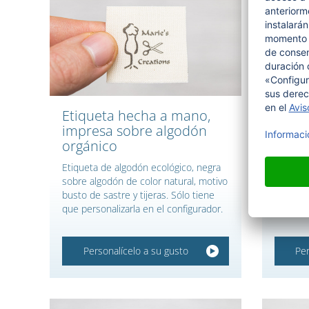
Etiqueta hecha a mano,
Etiqu
impresa sobre algodón
de al
orgánico
Etiquet
coser d
Etiqueta de algodón ecológico, negra
mano. P
sobre algodón de color natural, motivo
busto de sastre y tijeras. Sólo tiene
que personalizarla en el configurador.
Personalícelo a su gusto
Per