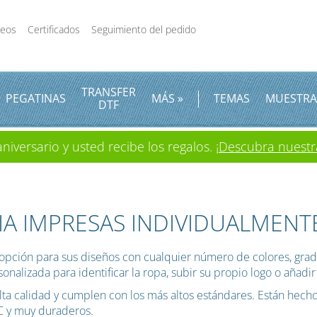
deos
Certificados
Seguimiento del pedido
TRANSFER
PEGATINAS
MÁS »
TEMAS
MUESTRA
DTF
iversario y usted recibe los regalos.
¡Descubra nuestr
IA IMPRESAS INDIVIDUALMENT
ción para sus diseños con cualquier número de colores, gradien
onalizada para identificar la ropa, subir su propio logo o añadi
ta calidad y cumplen con los más altos estándares. Están hechos
° C y muy duraderos.