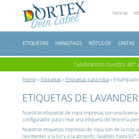
Noticias
Ví
ETIQUETAS
HANGTAGS
RÓTULOS
CINTAS
Celebramos nuestro 40º an
Home
»
Etiquetas
»
Etiquetas para ropa
» Estampado
ETIQUETAS DE LAVANDER
Nuestras etiquetas de ropa impresas son una buena op
configurador para crear una etiqueta de lencería pers
Nuestras etiquetas impresas de ropa son de la más al
resistentes a la luz y a la abrasión, lavables hasta 60