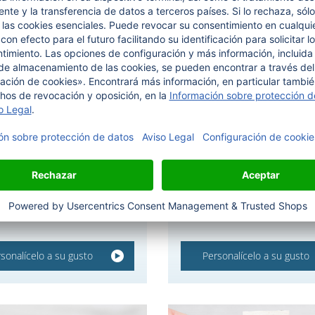
etas personalizadas
Etiqueta de tela imp
godón ecológico
con nombre y motiv
a de algodón orgánico para
Etiqueta con nombre PrinTex 
oblada en prendas hechas a
poliéster reciclado en tejido de
ersonaliza ahora.
Bordes sellados, fácil de perso
sonalícelo a su gusto
Personalícelo a su gusto