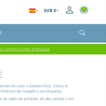
0
EUR €
S
as promociones gratuitas!
E
tes de color o detalles finos. Utilice el
r símbolos de cuidado a sus etiquetas.
 de satén de poliéster de alta calidad y son