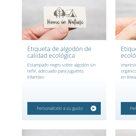
Etiqueta de algodón de
Etiqu
calidad ecológica
ecoló
Estampado negro sobre algodón sin
Impresi
teñir, adecuado para juguetes
orgánico
infantiles
en líne
Personalícelo a su gusto
Per