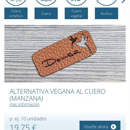
Cuero
Cuero
Cuero
Acrílico
sintético
vegetal
ALTERNATIVA VEGANA AL CUERO
(MANZANA)
más información
p. ej. 10 unidades
19,75 €
Diseñe ahora