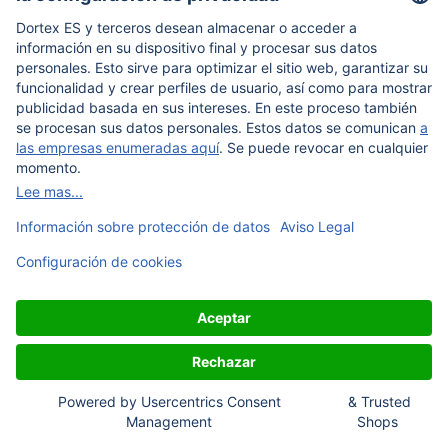
®
Etiquetas FloraPap
, negras
grabadas con láser
Personalícelo a su gusto
Etiquetas de cuero sintético, color