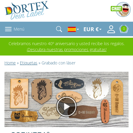
EUR €
Menú
0
Celebramos nuestro 40º aniversario y usted recibe los regalos.
¡Descubra nuestras promociones gratuitas!
Home
»
Etiquetas
» Grabado con láser