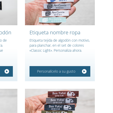
godón
Etiqueta nombre ropa
vo de
Etiqueta tejida de algodón con motivo,
a.
para planchar, en el set de colores
ue
«Classic Light». Personaliza ahora.
Personalícelo a su gusto