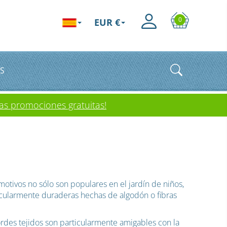
0
EUR €
S
as promociones gratuitas!
otivos no sólo son populares en el jardín de niños,
rticularmente duraderas hechas de algodón o fibras
ordes tejidos son particularmente amigables con la