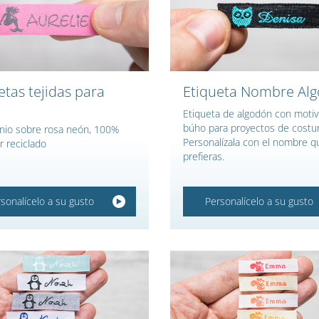
etas tejidas para
Etiqueta Nombre Al
Etiqueta de algodón con moti
búho para proyectos de costur
tanio sobre rosa neón, 100%
Personalízala con el nombre q
r reciclado
prefieras.
sonalícelo a su gusto
Personalícelo a su gusto