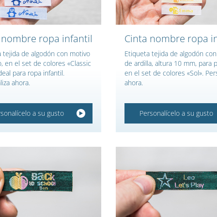
 nombre ropa infantil
Cinta nombre ropa in
a tejida de algodón con motivo
Etiqueta tejida de algodón co
, en el set de colores «Classic
de ardilla, altura 10 mm, para 
deal para ropa infantil.
en el set de colores «Sol». Per
iza ahora.
ahora.
sonalícelo a su gusto
Personalícelo a su gusto