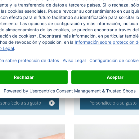
eta tejida para coser
Etiquetas de algodó
pliegues al final
a negra sobre plata, 100 %
 poliéster reciclado
para coser, tejidas, en color or
y negro
sonalícelo a su gusto
Personalícelo a su gusto