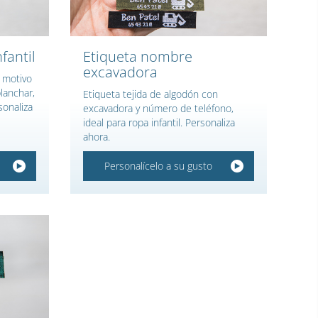
fantil
Etiqueta nombre
excavadora
n motivo
planchar,
Etiqueta tejida de algodón con
sonaliza
excavadora y número de teléfono,
ideal para ropa infantil. Personaliza
ahora.
Personalícelo a su gusto