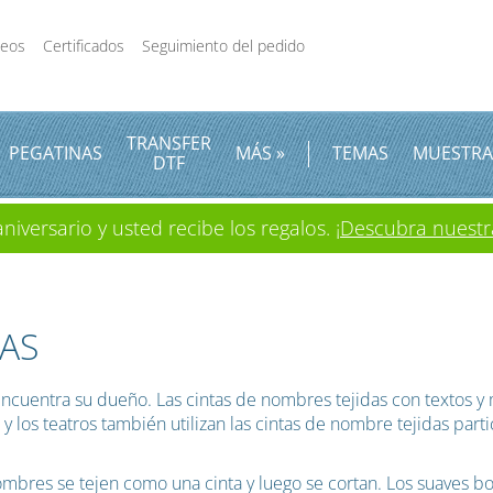
deos
Certificados
Seguimiento del pedido
TRANSFER
PEGATINAS
MÁS »
TEMAS
MUESTRA
DTF
iversario y usted recibe los regalos.
¡Descubra nuestr
DAS
cuentra su dueño. Las cintas de nombres tejidas con textos y m
s y los teatros también utilizan las cintas de nombre tejidas pa
 nombres se tejen como una cinta y luego se cortan. Los suaves b