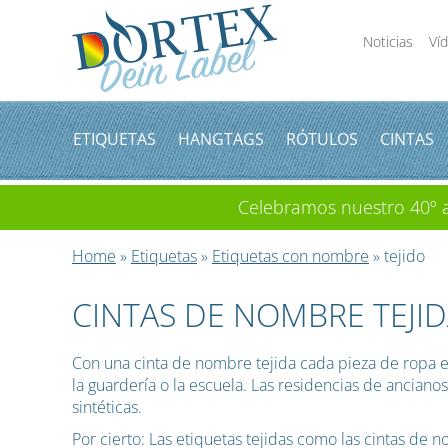
Noticias
Ví
ETIQUETAS
HANGTAGS
RÓTULOS
CINTAS
Celebramos nuestro 40º an
Home
»
Etiquetas
»
Etiquetas con nombre
» tejido
CINTAS DE NOMBRE TEJI
Con una cinta de nombre tejida cada pieza de ropa en
la guardería o la escuela. Las residencias de anciano
sintéticas.
Por cierto: Las etiquetas tejidas como las cintas de