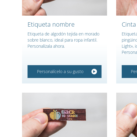
Etiqueta nombre
Cinta
Etiqueta de algodón tejida en morado
Etiquet
sobre blanco, ideal para ropa infantil.
pingüino
Personalízala ahora.
Light», i
Personal
Personalícelo a su gusto
Per