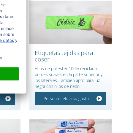
n con
Etiquetas tejidas para
coser
o lúrex
Hilos de poliéster 100% reciclado,
bordes suaves en la parte superior y
los laterales. También apto para luz
negra con hilos de neón.
Personalícelo a su gusto