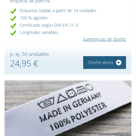
etiquetas de plancha.
Etiquetas tejidas a partir de 10 unidades
100 % algodón
Certificado según DIN EN 71-3
Longitudes variables
Sugerencias de diseño
p. ej. 50 unidades
24,95 €
Diseñe ahora