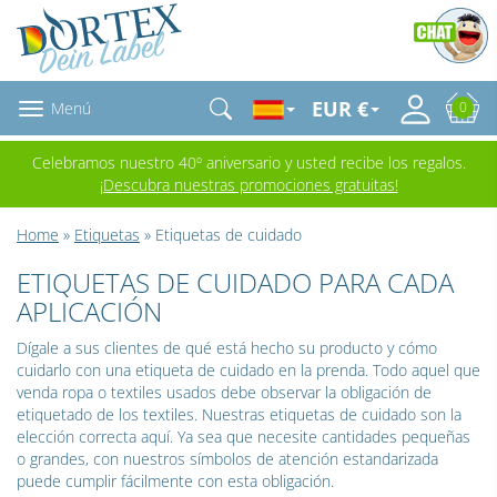
EUR €
Menú
0
Celebramos nuestro 40º aniversario y usted recibe los regalos.
¡Descubra nuestras promociones gratuitas!
Home
»
Etiquetas
» Etiquetas de cuidado
ETIQUETAS DE CUIDADO PARA CADA
APLICACIÓN
Dígale a sus clientes de qué está hecho su producto y cómo
cuidarlo con una etiqueta de cuidado en la prenda. Todo aquel que
venda ropa o textiles usados debe observar la obligación de
etiquetado de los textiles. Nuestras etiquetas de cuidado son la
elección correcta aquí. Ya sea que necesite cantidades pequeñas
o grandes, con nuestros símbolos de atención estandarizada
puede cumplir fácilmente con esta obligación.